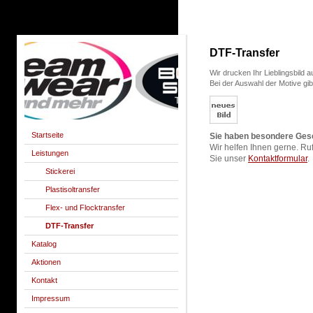
DTF-Transfer
Wir drucken Ihr Lieblingsbild a
Bei der Auswahl der Motive gi
Startseite
Sie haben besondere Ge
Wir helfen Ihnen gerne. R
Leistungen
Sie unser
Kontaktformular
.
Stickerei
Plastisoltransfer
Flex- und Flocktransfer
DTF-Transfer
Katalog
Aktionen
Kontakt
Impressum